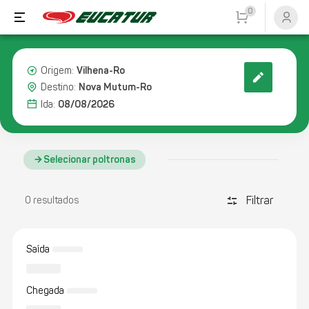
0
Vilhena-Ro
Origem:
Nova Mutum-Ro
Destino:
08/08/2026
Ida:
Selecionar poltronas
Filtrar
discover_tune
0 resultados
Saída
Chegada