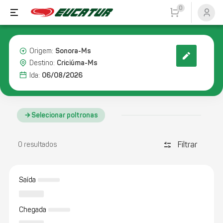
0
Sonora-Ms
Origem:
Criciúma-Ms
Destino:
06/08/2026
Ida:
Selecionar poltronas
Filtrar
discover_tune
0 resultados
Saída
Chegada