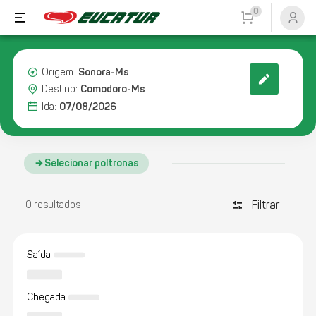
0
Sonora-Ms
Origem:
Comodoro-Ms
Destino:
07/08/2026
Ida:
Selecionar poltronas
Filtrar
discover_tune
0 resultados
Saída
Chegada