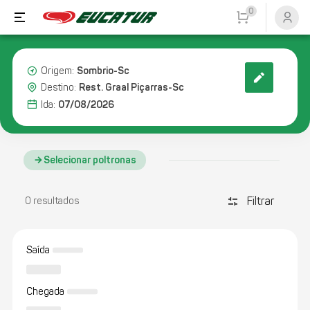
0
Sombrio-Sc
Origem:
Rest. Graal Piçarras-Sc
Destino:
07/08/2026
Ida:
Selecionar poltronas
Filtrar
discover_tune
0 resultados
Saída
Chegada