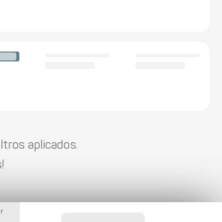
tros aplicados.
!
r