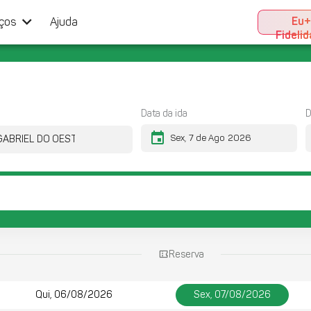
keyboard_arrow_down
Eu
iços
Ajuda
Fideli
Data da ida
D
event
Reserva
Qui, 06/08/2026
Sex, 07/08/2026