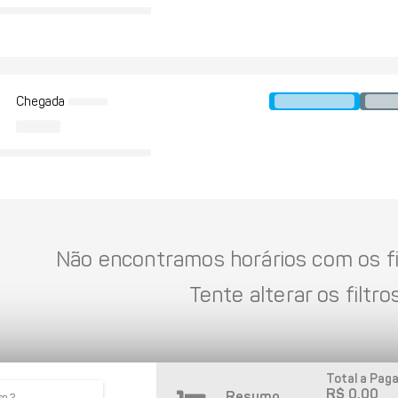
Chegada
Não encontramos horários com os fil
Tente alterar os filtros
Total a Paga
R$ 0,00
Resumo
so 2