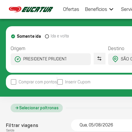
keyboard_arrow_down
Ofertas
Benefícios
Serv
Somente ida
Ida e volta
Origem
Destino
Comprar com pontos
Inserir Cupom
Selecionar poltronas
Filtrar viagens
Qua, 05/08/2026
Saída