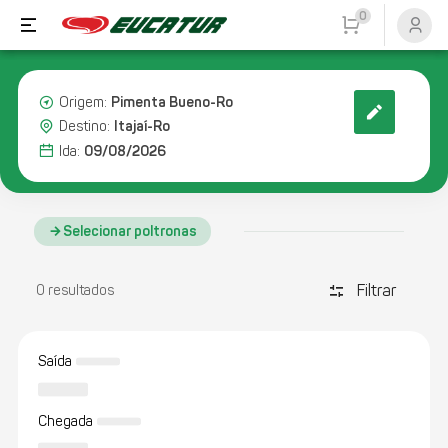
0
Pimenta Bueno-Ro
Origem:
Itajaí-Ro
Destino:
09/08/2026
Ida:
Selecionar poltronas
Filtrar
discover_tune
0 resultados
Saída
Chegada