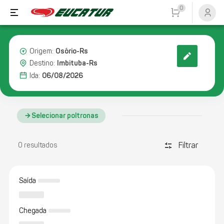
0
Osório-Rs
Origem:
Imbituba-Rs
Destino:
06/08/2026
Ida:
Selecionar poltronas
Filtrar
discover_tune
0 resultados
Saída
Chegada