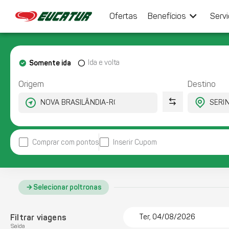
keyboard_arrow_down
Ofertas
Benefícios
Serv
Somente ida
Ida e volta
Origem
Destino
Comprar com pontos
Inserir Cupom
Selecionar poltronas
Filtrar viagens
Ter, 04/08/2026
Saída