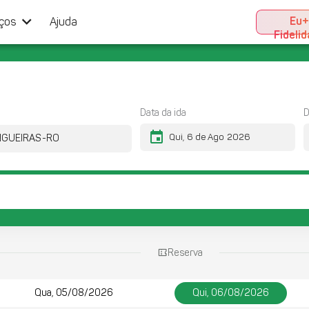
keyboard_arrow_down
Eu
iços
Ajuda
Fideli
Data da ida
D
event
Reserva
Qua, 05/08/2026
Qui, 06/08/2026