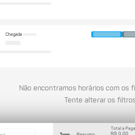
Chegada
Não encontramos horários com os fil
Tente alterar os filtros
Total a Paga
R$ 0,00
Resumo
so 2