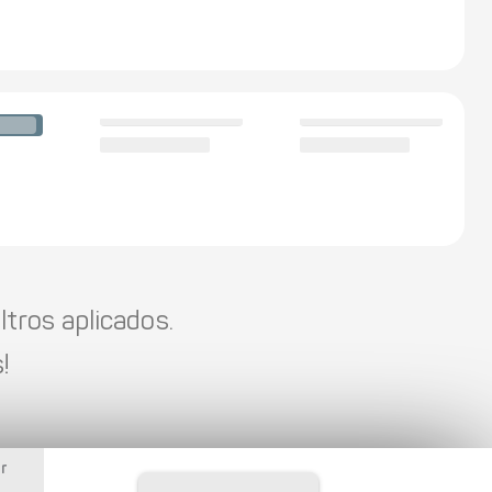
tros aplicados.
!
r