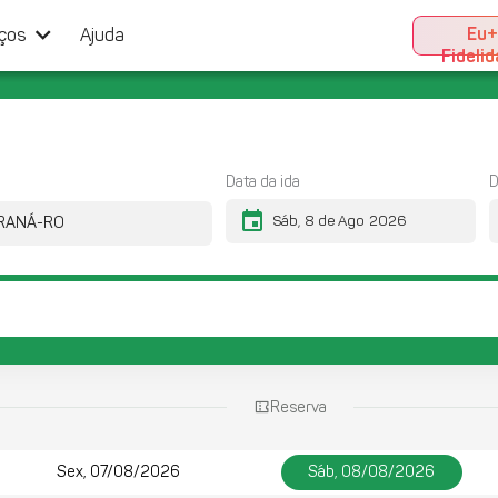
keyboard_arrow_down
Eu
iços
Ajuda
Fideli
Data da ida
D
event
Reserva
Sex, 07/08/2026
Sáb, 08/08/2026