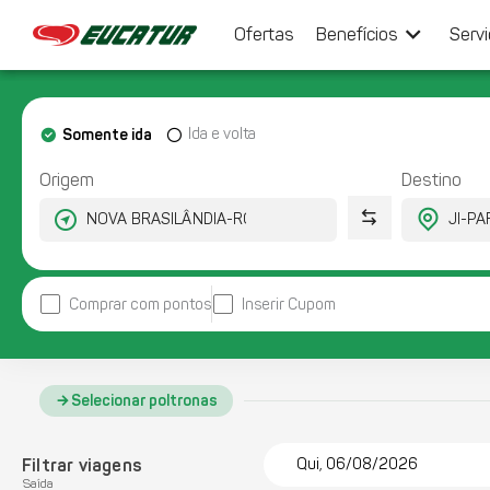
keyboard_arrow_down
Ofertas
Benefícios
Serv
Somente ida
Ida e volta
Origem
Destino
Comprar com pontos
Inserir Cupom
Selecionar poltronas
Filtrar viagens
Qui, 06/08/2026
Saída