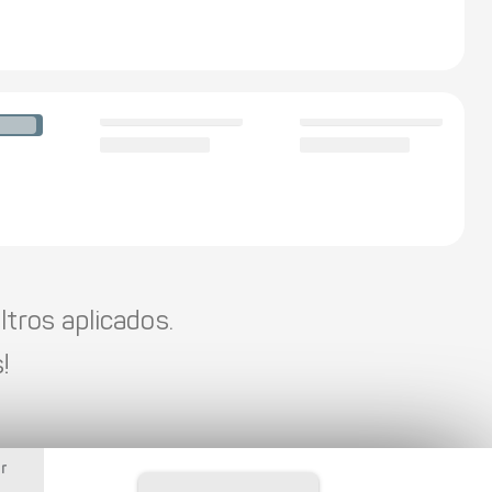
tros aplicados.
!
r