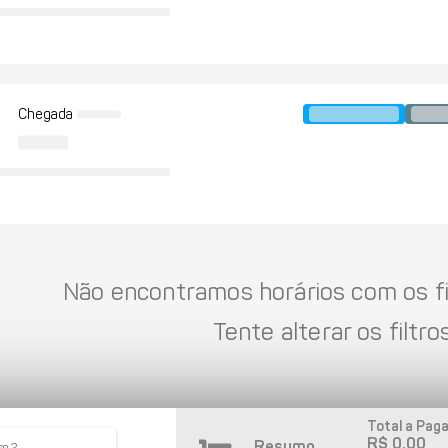
Chegada
Não encontramos horários com os fil
Tente alterar os filtros
Total a Paga
R$ 0,00
Resumo
so 2