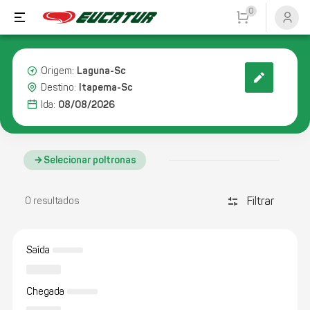
0
Laguna-Sc
Origem:
Itapema-Sc
Destino:
08/08/2026
Ida:
Selecionar poltronas
Filtrar
discover_tune
0 resultados
Saída
Chegada