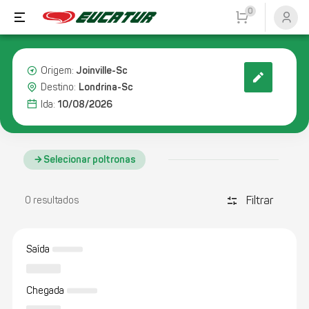
0
Joinville-Sc
Origem:
Londrina-Sc
Destino:
10/08/2026
Ida:
Selecionar poltronas
Filtrar
discover_tune
0 resultados
Saída
Chegada