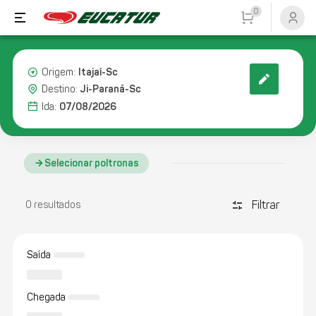
0
Itajaí-Sc
Origem:
Ji-Paraná-Sc
Destino:
07/08/2026
Ida:
Selecionar poltronas
Filtrar
discover_tune
0 resultados
Saída
Chegada