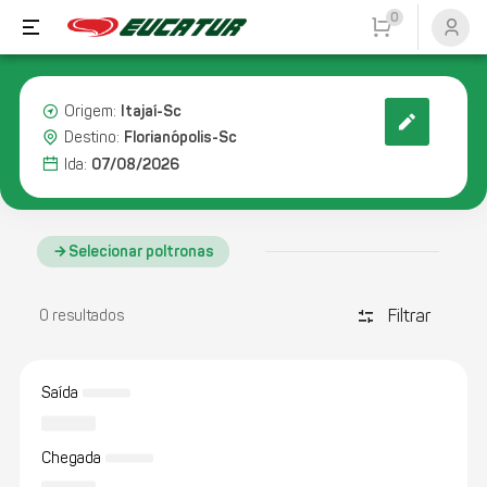
0
Itajaí-Sc
Origem:
Florianópolis-Sc
Destino:
07/08/2026
Ida:
Selecionar poltronas
Filtrar
discover_tune
0 resultados
Saída
Chegada