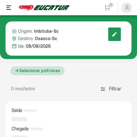
0
Imbituba-Sc
Origem:
Osasco-Sc
Destino:
08/08/2026
Ida:
Selecionar poltronas
Filtrar
discover_tune
0 resultados
Saída
Chegada