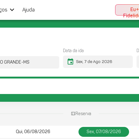
keyboard_arrow_down
Eu
iços
Ajuda
Fideli
Data da ida
D
event
Reserva
Qui, 06/08/2026
Sex, 07/08/2026