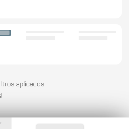
tros aplicados.
!
r