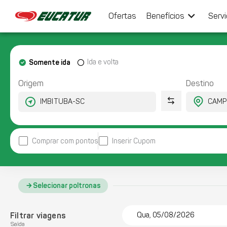
keyboard_arrow_down
Ofertas
Benefícios
Serv
Somente ida
Ida e volta
Origem
Destino
Comprar com pontos
Inserir Cupom
Selecionar poltronas
Filtrar viagens
Qua, 05/08/2026
Saída