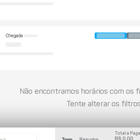
Chegada
Não encontramos horários com os fil
Tente alterar os filtros
Total a Paga
R$ 0,00
Resumo
so 2