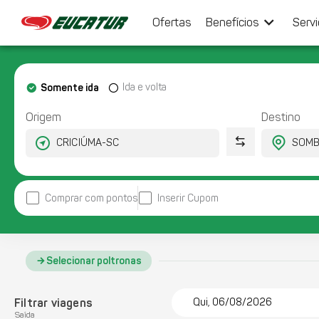
keyboard_arrow_down
Ofertas
Benefícios
Serv
Somente ida
Ida e volta
Origem
Destino
Comprar com pontos
Inserir Cupom
Selecionar poltronas
Filtrar viagens
Qui, 06/08/2026
Saída