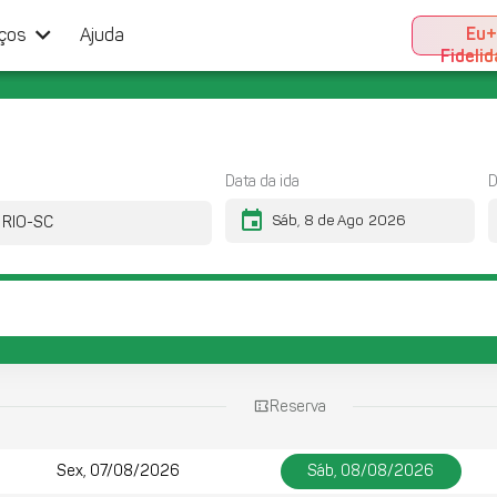
keyboard_arrow_down
Eu
iços
Ajuda
Fideli
Data da ida
D
event
Reserva
Sex, 07/08/2026
Sáb, 08/08/2026