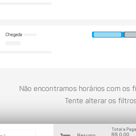
Chegada
Não encontramos horários com os fil
Tente alterar os filtros
Total a Paga
R$ 0,00
Resumo
so 2