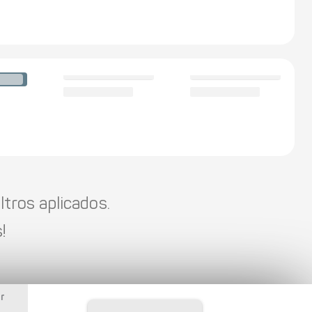
tros aplicados.
!
r