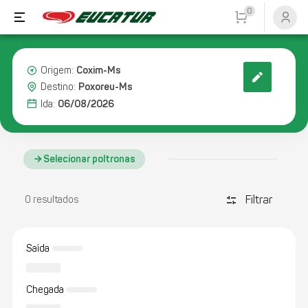
0
Coxim-Ms
Origem:
Poxoreu-Ms
Destino:
06/08/2026
Ida:
Selecionar poltronas
Filtrar
discover_tune
0 resultados
Saída
Chegada