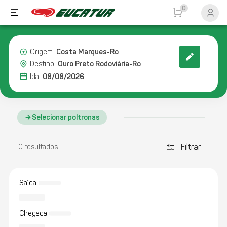
0
Costa Marques-Ro
Origem:
Ouro Preto Rodoviária-Ro
Destino:
08/08/2026
Ida:
Selecionar poltronas
Filtrar
discover_tune
0 resultados
Saída
Chegada