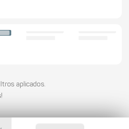
tros aplicados.
!
r