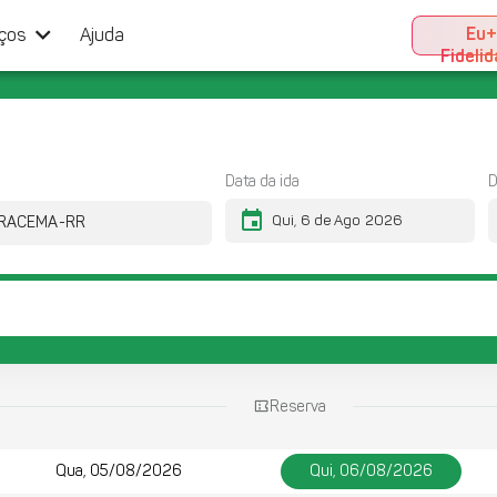
keyboard_arrow_down
Eu
iços
Ajuda
Fideli
Data da ida
D
event
Reserva
Qua, 05/08/2026
Qui, 06/08/2026