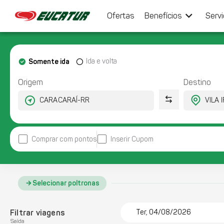
keyboard_arrow_down
Ofertas
Benefícios
Serv
Somente ida
Ida e volta
Origem
Destino
Comprar com pontos
Inserir Cupom
Selecionar poltronas
Filtrar viagens
Ter, 04/08/2026
Saída