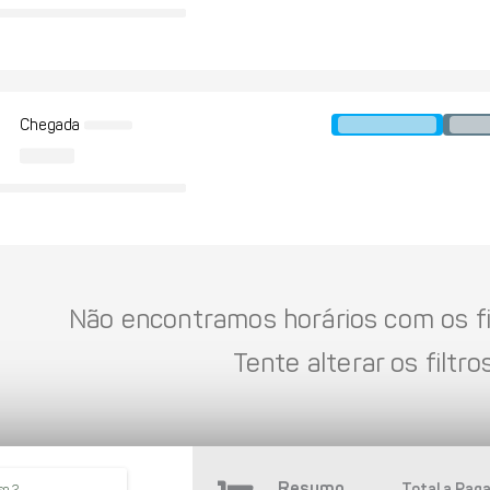
Chegada
Não encontramos horários com os fil
Tente alterar os filtros
Resumo
Total a Paga
so 2