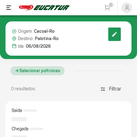
0
Cacoal-Ro
Origem:
Palotina-Ro
Destino:
06/08/2026
Ida:
Selecionar poltronas
Filtrar
discover_tune
0 resultados
Saída
Chegada