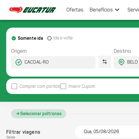
keyboard_arrow_down
Ofertas
Benefícios
Serv
Somente ida
Ida e volta
Origem
Destino
Comprar com pontos
Inserir Cupom
Selecionar poltronas
Filtrar viagens
Qua, 05/08/2026
Saída