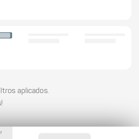
tros aplicados.
!
r