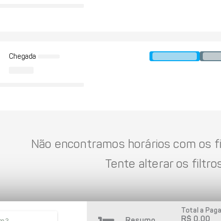
Chegada
Não encontramos horários com os fil
Tente alterar os filtros
Total a Paga
R$ 0,00
Resumo
so 2