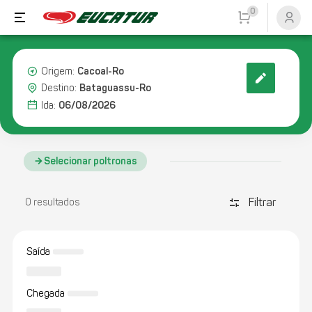
0
Cacoal-Ro
Origem:
Bataguassu-Ro
Destino:
06/08/2026
Ida:
Selecionar poltronas
Filtrar
discover_tune
0 resultados
Saída
Chegada