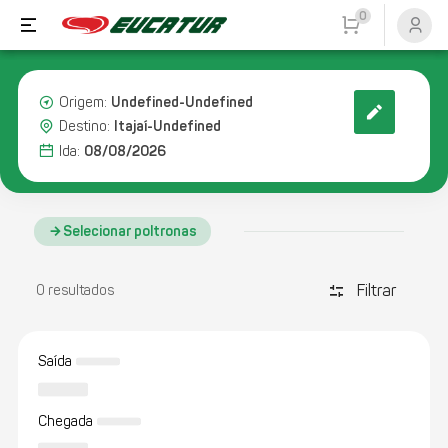
0
Undefined-Undefined
Origem:
Itajaí-Undefined
Destino:
08/08/2026
Ida:
Selecionar poltronas
Filtrar
discover_tune
0 resultados
Saída
Chegada