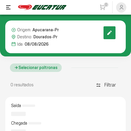
0
Apucarana-Pr
Origem:
Dourados-Pr
Destino:
08/08/2026
Ida:
Selecionar poltronas
Filtrar
discover_tune
0 resultados
Saída
Chegada