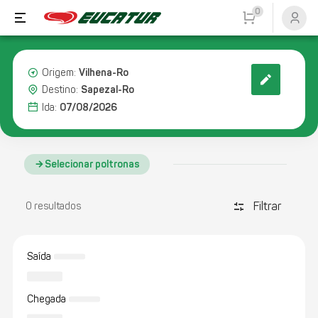
0
Vilhena-Ro
Origem:
Sapezal-Ro
Destino:
07/08/2026
Ida:
Selecionar poltronas
Filtrar
discover_tune
0 resultados
Saída
Chegada