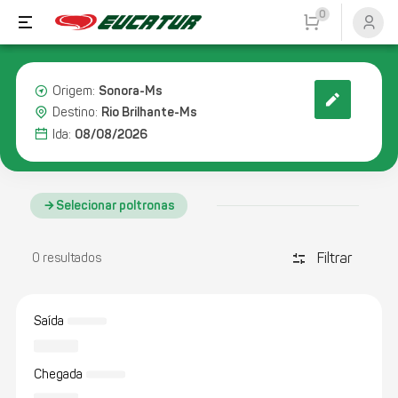
0
Sonora-Ms
Origem:
Rio Brilhante-Ms
Destino:
08/08/2026
Ida:
Selecionar poltronas
Filtrar
discover_tune
0 resultados
Saída
Chegada