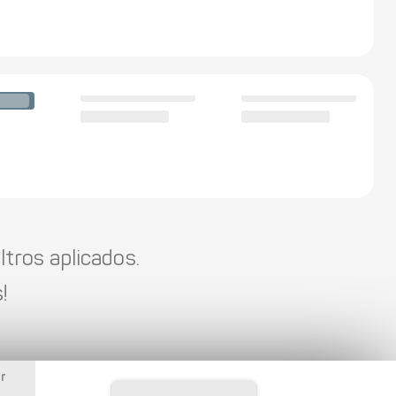
tros aplicados.
!
r