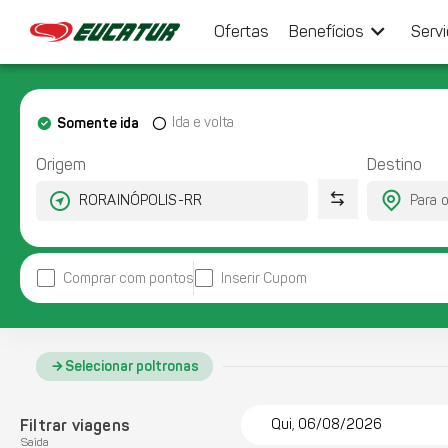
keyboard_arrow_down
Ofertas
Benefícios
Serv
Somente ida
Ida e volta
Origem
Destino
Comprar com pontos
Inserir Cupom
Selecionar poltronas
Filtrar viagens
Qui, 06/08/2026
Saída