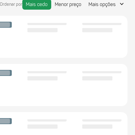
keyboard_arrow_down
Mais cedo
Menor preço
Mais opções
Ordenar por