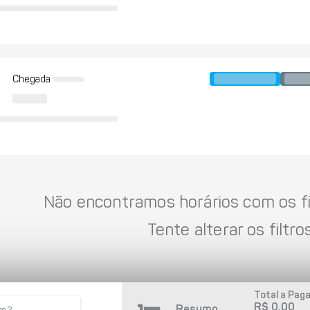
Chegada
Não encontramos horários com os fil
Tente alterar os filtros
Total a Paga
R$ 0,00
Resumo
so 2