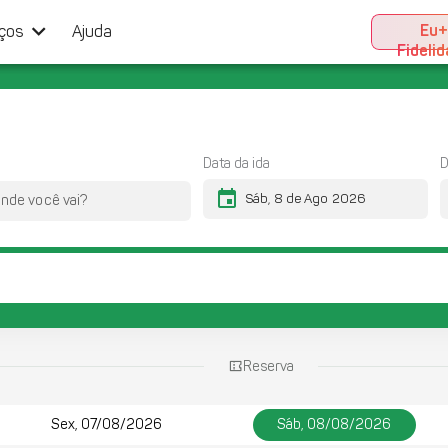
keyboard_arrow_down
Eu
iços
Ajuda
Fideli
Data da ida
D
event
Reserva
Sex, 07/08/2026
Sáb, 08/08/2026