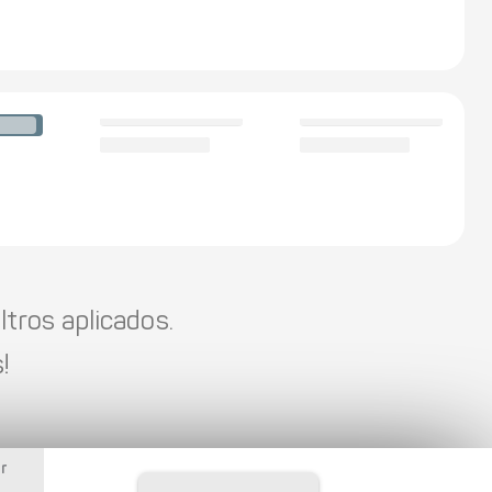
tros aplicados.
!
r