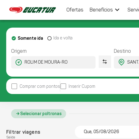
keyboard_arrow_down
Ofertas
Benefícios
Serv
Somente ida
Ida e volta
Origem
Destino
Comprar com pontos
Inserir Cupom
Selecionar poltronas
Filtrar viagens
Qua, 05/08/2026
Saída