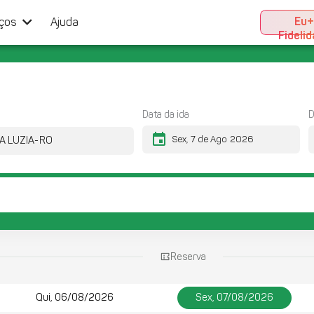
keyboard_arrow_down
Eu
iços
Ajuda
Fideli
Data da ida
D
event
Reserva
Qui, 06/08/2026
Sex, 07/08/2026