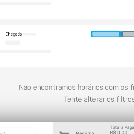
Chegada
Não encontramos horários com os fil
Tente alterar os filtros
Total a Paga
R$ 0,00
Resumo
so 2