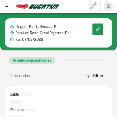
0
Ponta Grossa-Pr
Origem:
Rest. Graal Piçarras-Pr
Destino:
07/08/2026
Ida:
Selecionar poltronas
Filtrar
discover_tune
0 resultados
Saída
Chegada