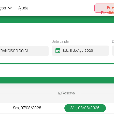
keyboard_arrow_down
Eu
iços
Ajuda
Fideli
Data da ida
D
event
Reserva
Sex, 07/08/2026
Sáb, 08/08/2026