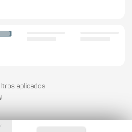
tros aplicados.
!
r