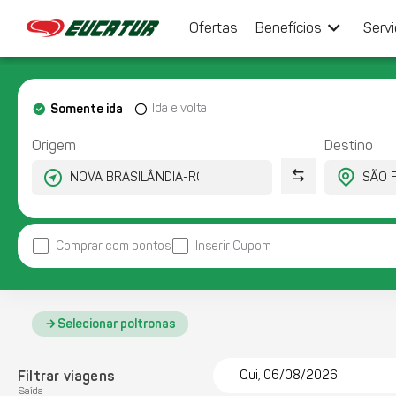
keyboard_arrow_down
Ofertas
Benefícios
Serv
Somente ida
Ida e volta
Origem
Destino
Comprar com pontos
Inserir Cupom
Selecionar poltronas
Filtrar viagens
Qui, 06/08/2026
Saída