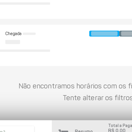
Chegada
Não encontramos horários com os fil
Tente alterar os filtros
Total a Paga
R$ 0,00
Resumo
so 2