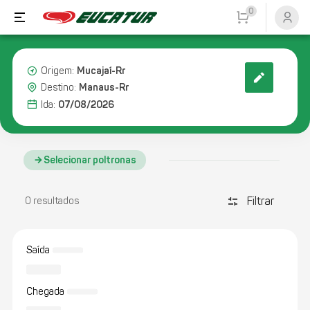
0
Mucajaí-Rr
Origem:
Manaus-Rr
Destino:
07/08/2026
Ida:
Selecionar poltronas
Filtrar
discover_tune
0 resultados
Saída
Chegada