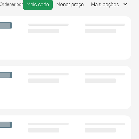
keyboard_arrow_down
Mais cedo
Menor preço
Mais opções
Ordenar por