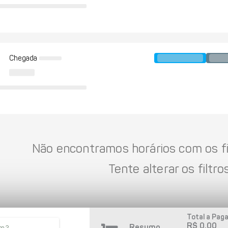
Chegada
Não encontramos horários com os fil
Tente alterar os filtros
Total a Paga
R$ 0,00
Resumo
so 2