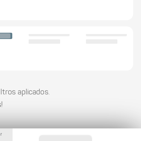
tros aplicados.
!
r