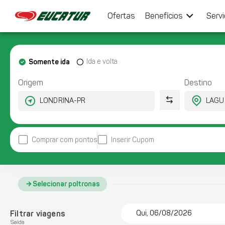
keyboard_arrow_down
Ofertas
Benefícios
Serv
Somente ida
Ida e volta
Origem
Destino
Comprar com pontos
Inserir Cupom
Selecionar poltronas
Filtrar viagens
Qui, 06/08/2026
Saída