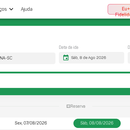
keyboard_arrow_down
Eu
iços
Ajuda
Fideli
Data da ida
D
event
Reserva
Sex, 07/08/2026
Sáb, 08/08/2026