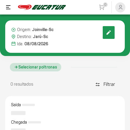
0
Joinville-Sc
Origem:
Jarú-Sc
Destino:
08/08/2026
Ida:
Selecionar poltronas
Filtrar
discover_tune
0 resultados
Saída
Chegada