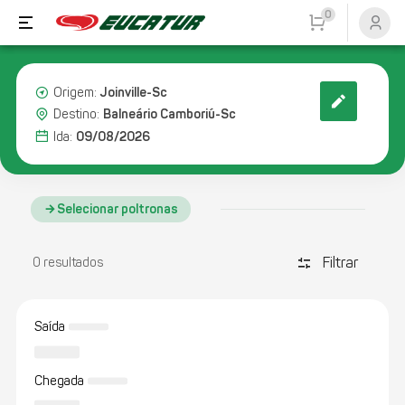
0
Joinville-Sc
Origem:
Balneário Camboriú-Sc
Destino:
09/08/2026
Ida:
Selecionar poltronas
Filtrar
discover_tune
0 resultados
Saída
Chegada