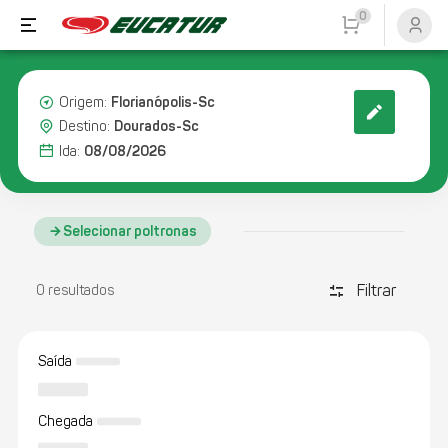
0
Florianópolis-Sc
Origem:
Dourados-Sc
Destino:
08/08/2026
Ida:
Selecionar poltronas
Filtrar
discover_tune
0 resultados
Saída
Chegada