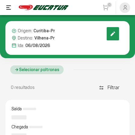
0
Curitiba-Pr
Origem:
Vilhena-Pr
Destino:
06/08/2026
Ida:
Selecionar poltronas
Filtrar
discover_tune
0 resultados
Saída
Chegada