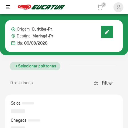
0
Curitiba-Pr
Origem:
Maringá-Pr
Destino:
09/08/2026
Ida:
Selecionar poltronas
Filtrar
discover_tune
0 resultados
Saída
Chegada