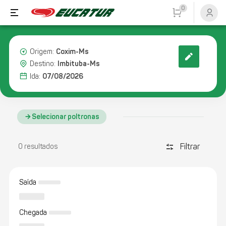
0
Coxim-Ms
Origem:
Imbituba-Ms
Destino:
07/08/2026
Ida:
Selecionar poltronas
Filtrar
discover_tune
0 resultados
Saída
Chegada