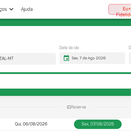
keyboard_arrow_down
Eu
iços
Ajuda
Fideli
Data da ida
D
event
Reserva
Qui, 06/08/2026
Sex, 07/08/2026