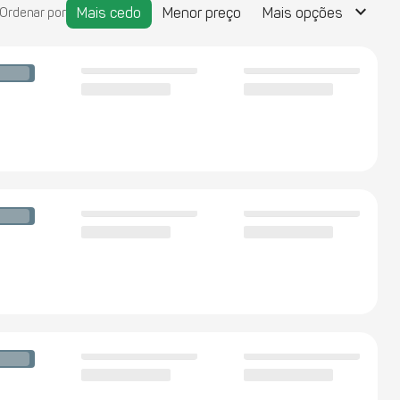
keyboard_arrow_down
Mais cedo
Menor preço
Mais opções
Ordenar por