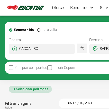
keyboard_arrow_down
Ofertas
Benefícios
Serv
Somente ida
Ida e volta
Origem
Destino
Comprar com pontos
Inserir Cupom
Selecionar poltronas
Filtrar viagens
Qua, 05/08/2026
Saída