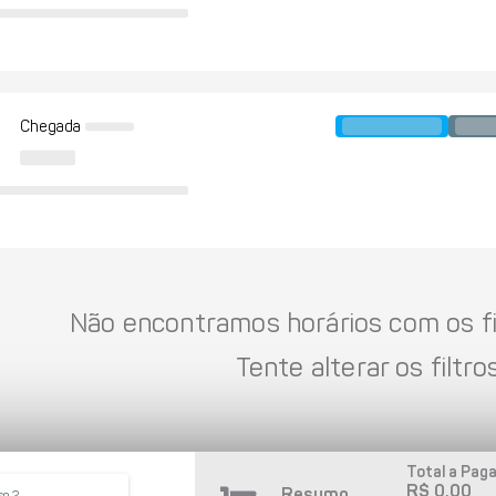
Chegada
Não encontramos horários com os fil
Tente alterar os filtros
Total a Paga
R$ 0,00
Resumo
so 2