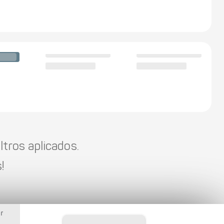
tros aplicados.
!
r