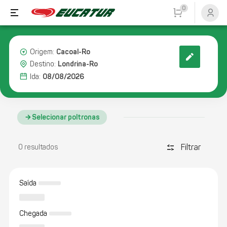
0
Cacoal-Ro
Origem:
Londrina-Ro
Destino:
08/08/2026
Ida:
Selecionar poltronas
Filtrar
discover_tune
0 resultados
Saída
Chegada