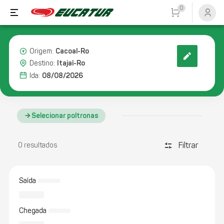
0
Cacoal-Ro
Origem:
Itajaí-Ro
Destino:
08/08/2026
Ida:
Selecionar poltronas
Filtrar
discover_tune
0 resultados
Saída
Chegada