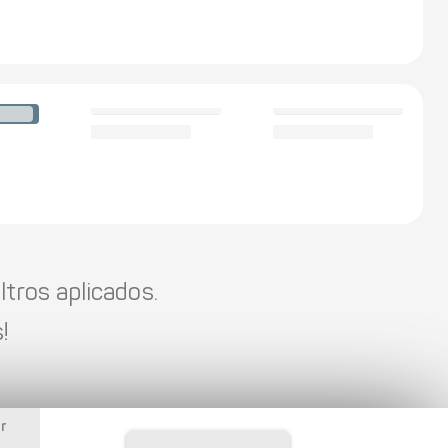
tros aplicados.
!
r