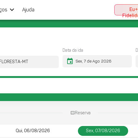
keyboard_arrow_down
Eu
iços
Ajuda
Fideli
Data da ida
D
event
Reserva
Qui, 06/08/2026
Sex, 07/08/2026