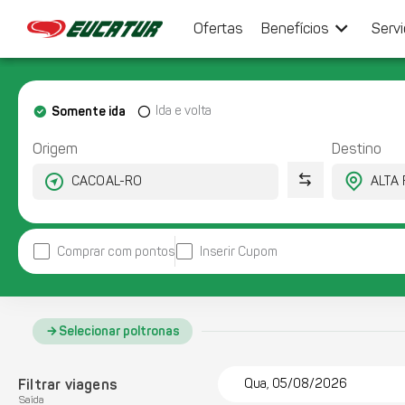
keyboard_arrow_down
Ofertas
Benefícios
Serv
Somente ida
Ida e volta
Origem
Destino
Comprar com pontos
Inserir Cupom
Selecionar poltronas
Filtrar viagens
Qua, 05/08/2026
Saída