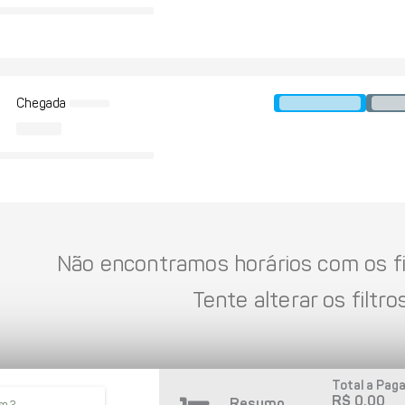
Chegada
Não encontramos horários com os fil
Tente alterar os filtros
Total a Paga
R$ 0,00
Resumo
so 2