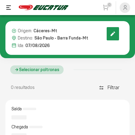
0
Cáceres-Mt
Origem:
São Paulo - Barra Funda-Mt
Destino:
07/08/2026
Ida:
Selecionar poltronas
Filtrar
discover_tune
0 resultados
Saída
Chegada