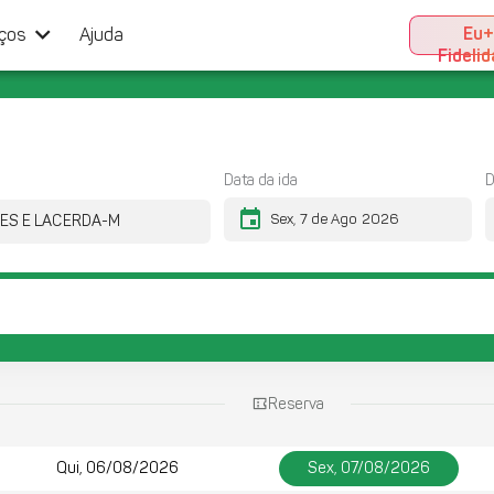
keyboard_arrow_down
Eu
iços
Ajuda
Fideli
Data da ida
D
event
Reserva
Qui, 06/08/2026
Sex, 07/08/2026