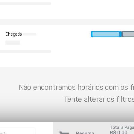
Chegada
Não encontramos horários com os fil
Tente alterar os filtros
Total a Paga
R$ 0,00
Resumo
so 2