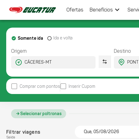
keyboard_arrow_down
Ofertas
Benefícios
Serv
Somente ida
Ida e volta
Origem
Destino
Comprar com pontos
Inserir Cupom
Selecionar poltronas
Filtrar viagens
Qua, 05/08/2026
Saída