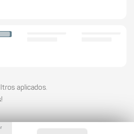
tros aplicados.
!
r