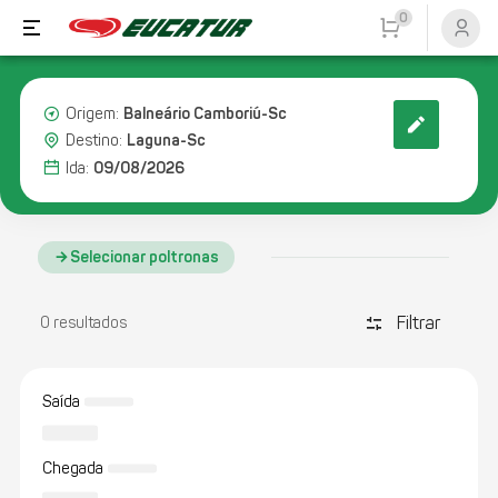
0
Balneário Camboriú-Sc
Origem:
Laguna-Sc
Destino:
09/08/2026
Ida:
Selecionar poltronas
Filtrar
discover_tune
0 resultados
Saída
Chegada