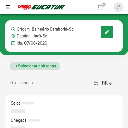
0
Balneário Camboriú-Sc
Origem:
Jarú-Sc
Destino:
07/08/2026
Ida:
Selecionar poltronas
Filtrar
discover_tune
0 resultados
Saída
Chegada