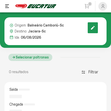
0
Balneário Camboriú-Sc
Origem:
Jaciara-Sc
Destino:
06/08/2026
Ida:
Selecionar poltronas
Filtrar
discover_tune
0 resultados
Saída
Chegada