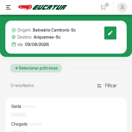
0
Balneário Camboriú-Sc
Origem:
Ariquemes-Sc
Destino:
09/08/2026
Ida:
Selecionar poltronas
Filtrar
discover_tune
0 resultados
Saída
Chegada