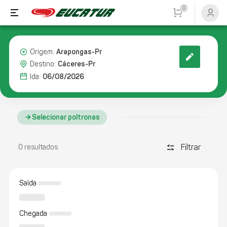
0
Arapongas-Pr
Origem:
Cáceres-Pr
Destino:
06/08/2026
Ida:
Selecionar poltronas
Filtrar
discover_tune
0 resultados
Saída
Chegada