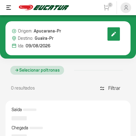
0
Apucarana-Pr
Origem:
Guaíra-Pr
Destino:
09/08/2026
Ida:
Selecionar poltronas
Filtrar
discover_tune
0 resultados
Saída
Chegada